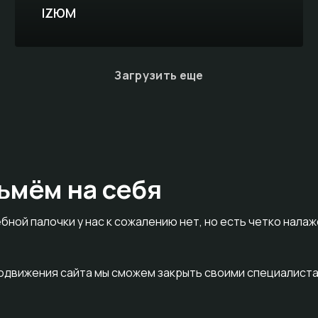
IZЮМ
Загрузить еще
ьмём на себя
бной палочки у нас к сожалению нет, но есть четко нала
родвижения сайта мы сможем закрыть своими специалиста