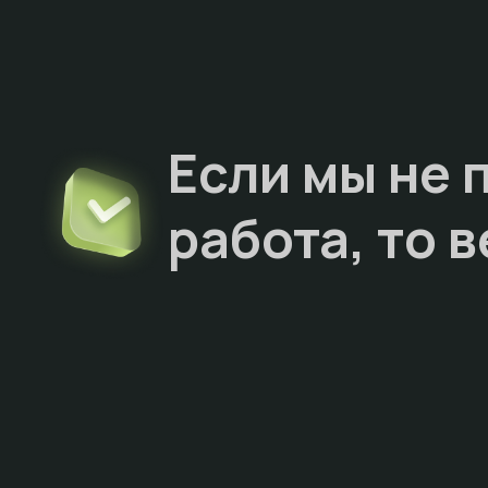
Если мы не 
работа, то
в